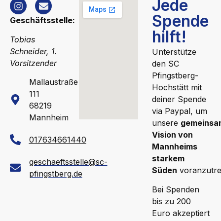
Jede
Spende
Geschäftsstelle:
hilft!
Tobias
Schneider, 1.
Unterstütze
Vorsitzender
den SC
Pfingstberg-
Mallaustraße
Hochstätt mit
111
deiner Spende
68219
via Paypal, um
Mannheim
unsere
gemeinsa
Vision von
017634661440
Mannheims
starkem
geschaeftsstelle@sc-
Süden
voranzutre
pfingstberg.de
Bei Spenden
bis zu 200
Euro akzeptiert