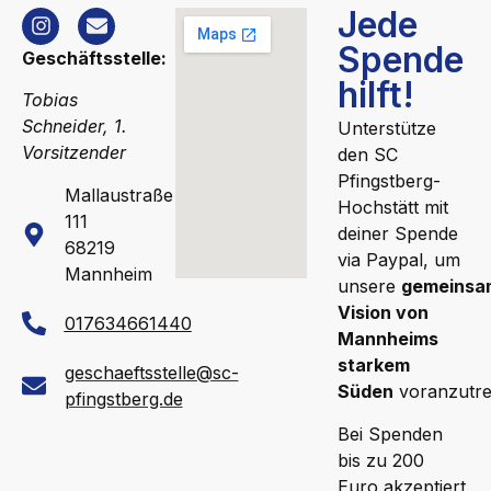
Jede
Spende
Geschäftsstelle:
hilft!
Tobias
Schneider, 1.
Unterstütze
Vorsitzender
den SC
Pfingstberg-
Mallaustraße
Hochstätt mit
111
deiner Spende
68219
via Paypal, um
Mannheim
unsere
gemeinsa
Vision von
017634661440
Mannheims
starkem
geschaeftsstelle@sc-
Süden
voranzutre
pfingstberg.de
Bei Spenden
bis zu 200
Euro akzeptiert